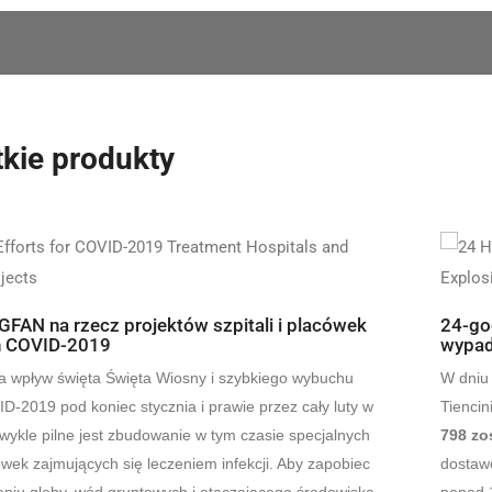
kie produkty
GFAN na rzecz projektów szpitali i placówek
24-go
h COVID-2019
wypadk
a wpływ święta Święta Wiosny i szybkiego wybuchu
W dniu 
D-2019 pod koniec stycznia i prawie przez cały luty w
Tiencin
wykle pilne jest zbudowanie w tym czasie specjalnych
798 zo
acówek zajmujących się leczeniem infekcji. Aby zapobiec
dostawc