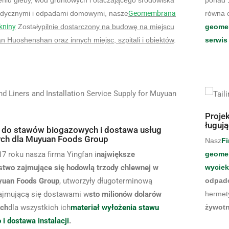
niu gleby, wód gruntowych i otaczającego środowiska
ponad 1
dycznymi i odpadami domowymi, nasze
Geomembrana
równa o
kniny
Zostały
pilnie dostarczony na budowę na miejscu
geome
n Huoshenshan oraz innych miejsc, szpitali i obiektów
.
serwis 
Proje
ługuj
 do stawów biogazowych i dostawa usług
nych dla Muyuan Foods Group
Nasz
Fi
7 roku nasza firma Yingfan i
największe
geomem
stwo zajmujące się hodowlą trzody chlewnej w
wycie
yuan Foods Group
, utworzyły długoterminową
odpadó
ajmującą się dostawami w
sto milionów dolarów
hermet
ich
dla wszystkich ich
materiał wyłożenia stawu
żywot
i dostawa instalacji
.