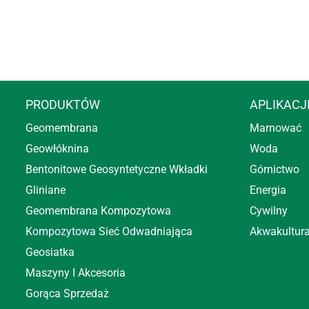
PRODUKTÓW
APLIKACJ
Geomembrana
Marnować
Geowłóknina
Woda
Bentonitowe Geosyntetyczne Wkładki
Górnictwo
Gliniane
Energia
Geomembrana Kompozytowa
Cywilny
Kompozytowa Sieć Odwadniająca
Akwakultura
Geosiatka
Maszyny I Akcesoria
Gorąca Sprzedaż