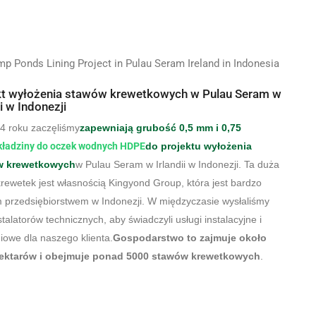
kt wyłożenia stawów krewetkowych w Pulau Seram w
ii w Indonezji
4 roku zaczęliśmy
zapewniają grubość 0,5 mm i 0,75
ładziny do oczek wodnych HDPE
do projektu wyłożenia
w krewetkowych
w Pulau Seram w Irlandii w Indonezji. Ta duża
rewetek jest własnością Kingyond Group, która jest bardzo
 przedsiębiorstwem w Indonezji. W międzyczasie wysłaliśmy
nstalatorów technicznych, aby świadczyli usługi instalacyjne i
iowe dla naszego klienta.
Gospodarstwo to zajmuje około
ektarów i obejmuje ponad 5000 stawów krewetkowych
.