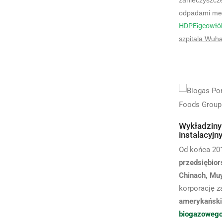
zanieczyszcze
odpadami me
HDPE
i
geowłó
szpitala Wuha
Wykładziny
instalacyj
Od końca 201
przedsiębior
Chinach, Mu
korporację z
amerykańsk
biogazowego 