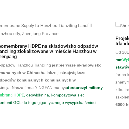
Proje
Irland
eomembrany HDPE na składowisko odpadów
anziling zlokalizowane w mieście Hanzhou w
Od 201
henjiang
mm
Wyk
odpadów Hanzhou Tianziling jest
pierwsze składowisko
stawó
munalnych w Chinach
a także jest
największe
farma k
odpadów komunalnych komunalnych w
znanym
wincja. Nasza firma YINGFAN ma być
dostarczył miliony
kilku i
mbrana HDPE
, geowłóknina, kompozytowa sieć
szkolen
entonit GCL do tego gigantycznego wysypiska śmieci
.
6000 h