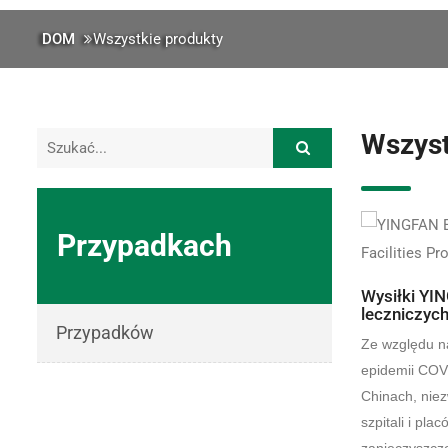
DOM
Wszystkie produkty
Wszyst
Przypadkach
Wysiłki YIN
leczniczyc
Przypadków
Ze względu n
epidemii COVI
Chinach, niez
szpitali i pl