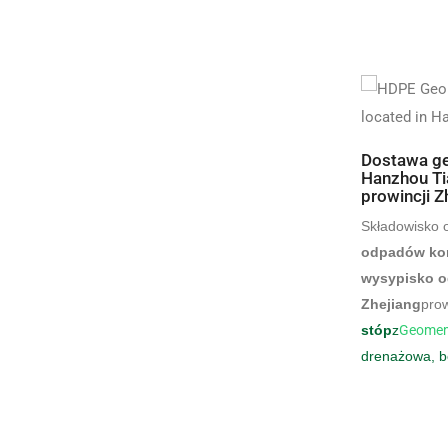
Dostawa g
Hanzhou Ti
prowincji Z
Składowisko 
odpadów ko
wysypisko 
Zhejiang
pro
stóp
z
Geome
drenażowa, b