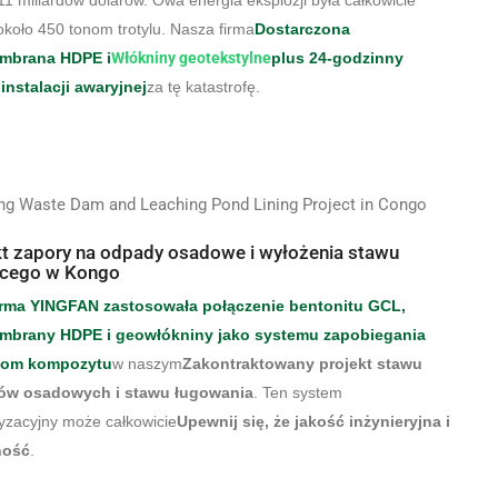
1 miliardów dolarów. Owa energia eksplozji była całkowicie
koło 450 tonom trotylu. Nasza firma
Dostarczona
mbrana HDPE i
Włókniny geotekstylne
plus 24-godzinny
instalacji awaryjnej
za tę katastrofę.
kt zapory na odpady osadowe i wyłożenia stawu
ącego w Kongo
rma YINGFAN zastosowała połączenie bentonitu GCL,
brany HDPE i geowłókniny jako systemu zapobiegania
kom kompozytu
w naszym
Zakontraktowany projekt stawu
w osadowych i stawu ługowania
. Ten system
yzacyjny może całkowicie
Upewnij się, że jakość inżynieryjna i
ność
.