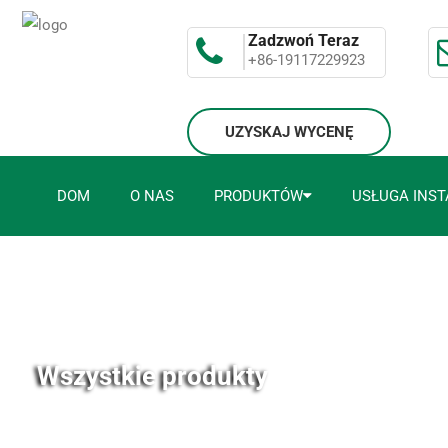
Zadzwoń Teraz
+86-19117229923
UZYSKAJ WYCENĘ
DOM
O NAS
PRODUKTÓW
USŁUGA INST
Wszystkie produkty